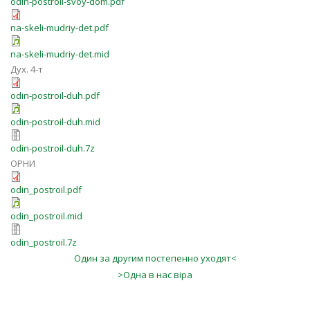
odin-postroil-svoy-dom.pdf
na-skeli-mudriy-det.pdf
na-skeli-mudriy-det.mid
Дух. 4-т
odin-postroil-duh.pdf
odin-postroil-duh.mid
odin-postroil-duh.7z
ОРНИ
odin_postroil.pdf
odin_postroil.mid
odin_postroil.7z
Один за другим постепенно уходят<
>Одна в нас віра