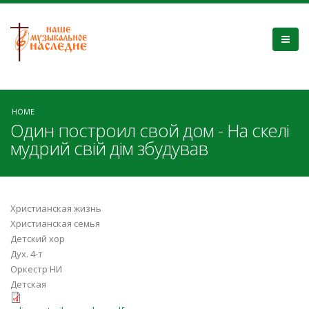
HOME
Один построил свой дом - На скелі
мудрий свій дім збудував
Христианская жизнь
Христианская семья
Детский хор
Дух. 4-т
Оркестр НИ
Детская