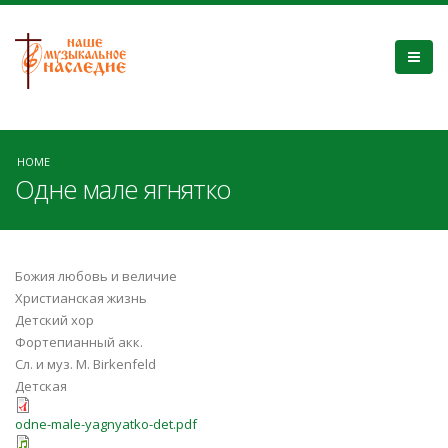
HOME
Одне мале ягнятко
Божия любовь и величие
Христианская жизнь
Детский хор
Фортепианный акк.
Сл. и муз. M. Birkenfeld
Детская
odne-male-yagnyatko-det.pdf