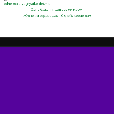
odne-male-yagnyatko-det.mid
Одне бажання для вас ми маєм<
>Одно им сердце дам - Одне їм серце дам