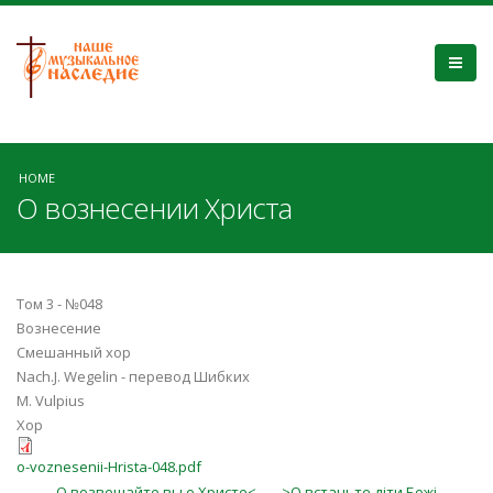
HOME
О вознесении Христа
Том 3 - №048
Вознесение
Смешанный хор
Nach.J. Wegelin - перевод Шибких
M. Vulpius
Хор
o-voznesenii-Hrista-048.pdf
О возвещайте вы о Христе<
>О встаньте дiти Божi