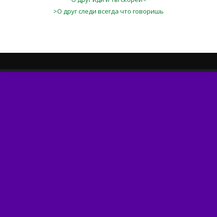
>О друг следи всегда что говоришь