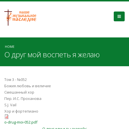
HOME
О друг мой воспеть я желаю
Том 3 - №052
Божия любовь и величие
Смешанный хор
Пер. И.С. Проханова
S.J. Vail
Хор и фортепиано
o-drug-moi-052.pdf
О друг иди и ты скорей<