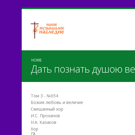
HOME
Дать познать душою в
Том 3 - №054
Божия любовь и величие
Смешанный хор
И.С. Проханов
Н.А. Казаков
Хор