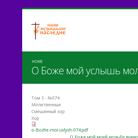
HOME
О Боже мой услышь мо
Том 3 - №074
Молитвенные
Смешанный хор
Хор
o-Bozhe-moi-uslysh-074.pdf
О Боже мой моей мольбе внемл