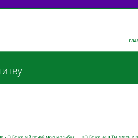
ГЛА
литву
и - О Боже мій почуй мою мольбу<
>О Боже наш Ты дивен и в