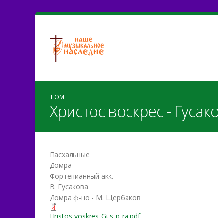
HOME
Христос воскрес - Гусак
Пасхальные
Домра
Фортепианный акк.
В. Гусакова
Домра ф-но - М. Щербаков
Hristos-voskres-Gus-p-ra.pdf