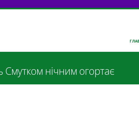
ГЛА
ь Смутком нічним огортає