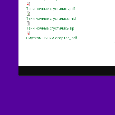
Тени ночные сгустились.pdf
Тени ночные сгустились.mid
Тени ночные сгустились.zip
Смутком нічним огортає_.pdf