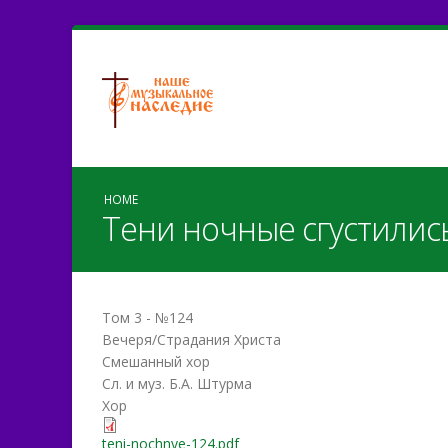
HOME
Тени ночные сгустилис
Том 3 - №124
Вечеря/Страдания Христа
Смешанный хор
Сл. и муз. Б.А. Штурма
Хор
teni-nochnye-124.pdf