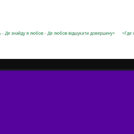
 - Де знайду я любов - Де любов відшукати довершену<
>Где 