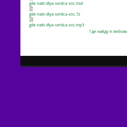
gde-naiti-dlya-serdca-voc.mid
gde-naiti-dlya-serdca-voc.7z
gde-naiti-dlya-serdca-voc.mp3
Где найду я любовь