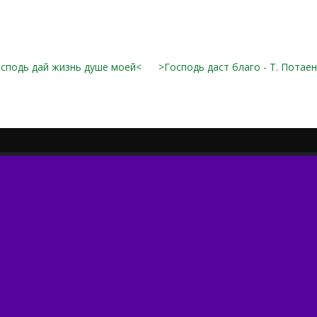
сподь дай жизнь душе моей<
>Господь даст благо - Т. Потае