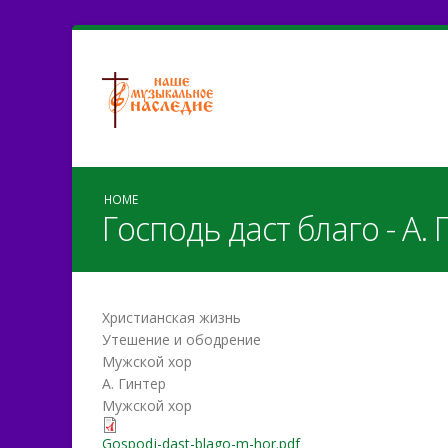
HOME
Господь даст благо - А.
Христианская жизнь
Утешение и ободрение
Мужской хор
А. Гинтер
Мужской хор
Gospodj-dast-blago-m-hor.pdf