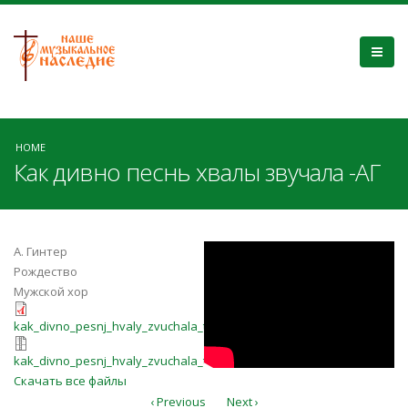
HOME
Как дивно песнь хвалы звучала -АГ
quDtiSSTG7c
А. Гинтер
Рождество
Мужской хор
kak_divno_pesnj_hvaly_zvuchala_ttb
kak_divno_pesnj_hvaly_zvuchala_ttbb.pdf
kak_divno_pesnj_hvaly_zvuchala_ttb
kak_divno_pesnj_hvaly_zvuchala_ttbb.7z
Скачать все файлы
‹ Previous
Next ›