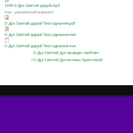
1390 О Дух Святой даруй.mp3
Хор - украинский вариант
О Дух Святий даруй Твоє єднання.pdf
О Дух Святий даруй Твоє єднання.mid
О Дух Святий даруй Твоє єднання.ove
О Дух Святий Дух правди і любові<
>О Дух Святой Дух истины Христовой