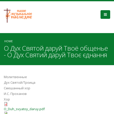
HOME
О Дух Святой даруй Твоё общенье
- О Дух Святий даруй Твоє єднання
Молитвенные
Дух Святой/Троица
Смешанный хор
И.С. Проханов
Хор
O_Duh_svyatoy_daruy.pdf