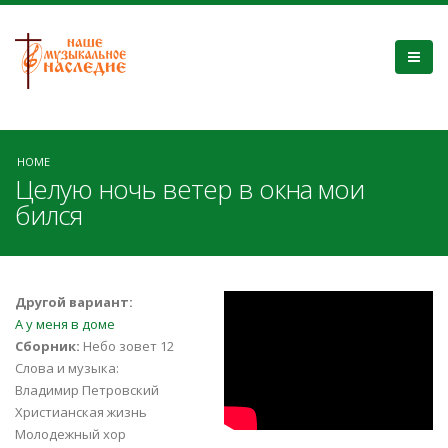
HOME
Целую ночь ветер в окна мои
бился
Целую ночь
Другой вариант:
А у меня в доме
ветер в окна мои
Сборник:
Небо зовет 12
Слова и музыка:
бился 13 12 15
Владимир Петровский
Христианская жизнь
Молодежный хор