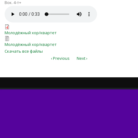
Вок. 4-т+
a-u-menya-v-dome.mp3
a-u-menya-v-dome.pdf
Молодёжный хор/квартет
a-u-menya-v-dome.7z
Молодёжный хор/квартет
Скачать все файлы
‹ Previous
Next ›