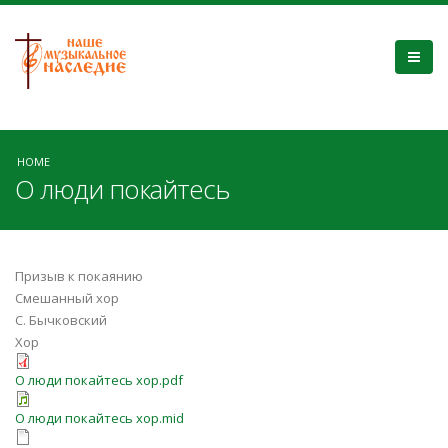
HOME
О люди покайтесь
Призыв к покаянию
Смешанный хор
С. Бычковский
Хор
О люди покайтесь хор.pdf
О люди покайтесь хор.mid