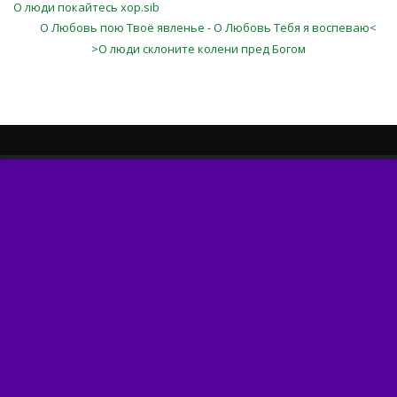
О люди покайтесь хор.sib
О Любовь пою Твоё явленье - О Любовь Тебя я воспеваю<
>О люди склоните колени пред Богом