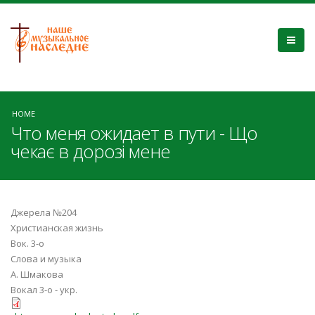
HOME
Что меня ожидает в пути - Що
чекає в дорозі мене
Джерела №204
Христианская жизнь
Вок. 3-о
Слова и музыка
А. Шмакова
Вокал 3-о - укр.