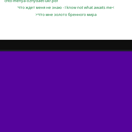
chto-menya-ozhydaet-ukr.pdf
Что ждет меня не знаю - I know not what awaits me<
>Что мне золото бренного мира