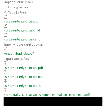
Фортепианный акк.
Е. Проскурякова
М. Парафейник
Когда-нибудь-слова.pdf
Когда-нибудь-слова.mid
Когда-нибудь-слова.enc
Трио - украинский вариант
kogda-nibudj-ukr.pdf
Скрип. ансамбль
00 Когда-нибудь (п-ра).pdf
00 Когда-нибудь (п-ра).mid
00 Когда-нибудь (п-ра).7z
Когда нибудь в такую Es kommt einmal ein Herbst.mus.pdf
OPMa0qz4smA