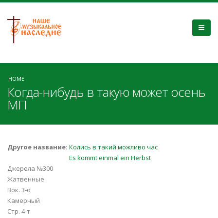
HOME
Когда-нибудь в такую может осень
МП
Другое название:
Колись в такий можливо час
Es kommt einmal ein Herbst
Джерела №300
Жатвенные
Вок. 3-о
Камерный
Стр. 4-т