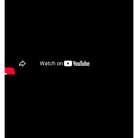
Когда-нибудь в такую, может,
осень - Камерный ансамбль
Пермского края