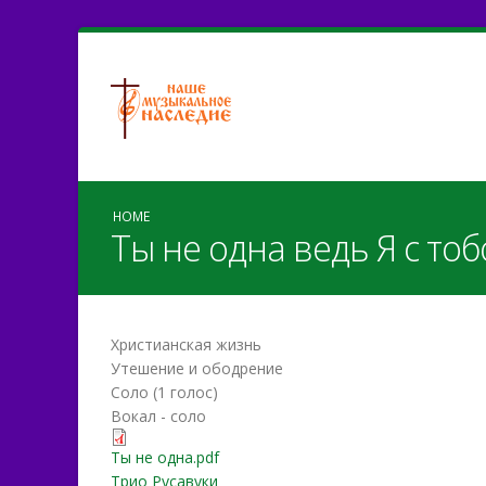
HOME
Ты не одна ведь Я с то
Христианская жизнь
Утешение и ободрение
Соло (1 голос)
Вокал - соло
Ты не одна.pdf
Трио Русавуки