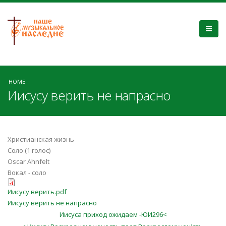
HOME
Иисусу верить не напрасно
Христианская жизнь
Соло (1 голос)
Oscar Ahnfelt
Вокал - соло
Иисусу верить.pdf
Иисусу верить не напрасно
Иисуса приход ожидаем -ЮИ296<