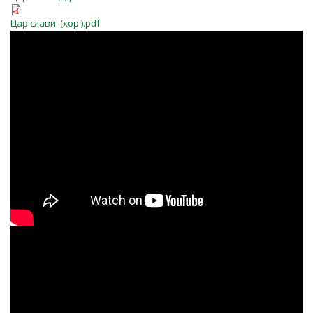
Цар слави. (хор.).pdf
HYe6np8AONY
JCGsYYIUbog