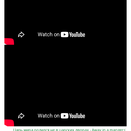
pK56OvbHKC0
Царь мира родился не в царских дворах - Away in a manger<