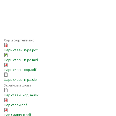
Хор и фортепиано
Царь славы п-ра.pdf
Царь славы п-ра.mid
Царь славы хор.pdf
Царь славы п-ра.sib
Українські слова
Цар слави (хор).musx
Цар слави.pdf
Цар Слави(1).pdf