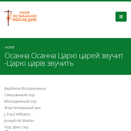
HOME
Осанна Осанна Царю царей звучит
-Царю царів звучить
Вербное Воскресенье
Смешанный хор
Молодежный хор
Фортепианный акк.
J. Paul Williams
Joseph M. Martin
Хор, фно, скр.