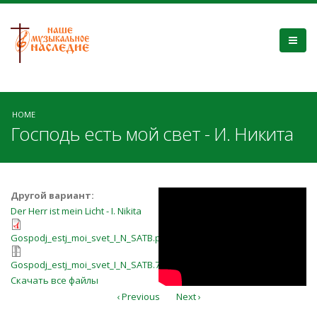
HOME
Господь есть мой свет - И. Никита
Господь есть
Другой вариант:
Der Herr ist mein Licht - I. Nikita
мой свет
Gospodj_estj_moi_svet_I_N_SATB.pd
Gospodj_estj_moi_svet_I_N_SATB.pdf
Gospodj_estj_moi_svet_I_N_SATB.7z
Gospodj_estj_moi_svet_I_N_SATB.7z
Скачать все файлы
‹ Previous
Next ›