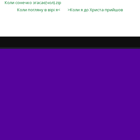
Коли сонечко згасає(чол).zip
Коли погляну в вірі я<
>Коли я до Христа прийшов