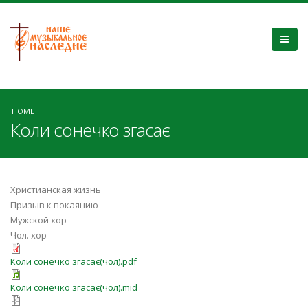
HOME
Коли сонечко згасає
Христианская жизнь
Призыв к покаянию
Мужской хор
Чол. хор
Коли сонечко згасає(чол).pdf
Коли сонечко згасає(чол).mid