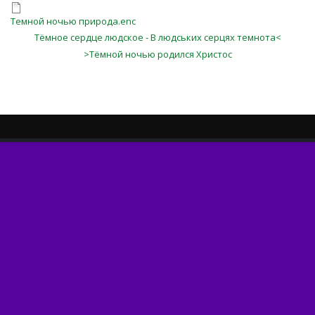
Темной ночью природа.enc
Тёмное сердце людское - В людських серцях темнота<
>Тёмной ночью родился Христос