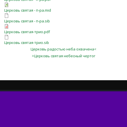
Церковь святая - п-ра.mid
Церковь святая - п-ра.sib
Церковь святая-трио.pdf
Церковь святая-трио.sib
Церковь радостью неба охвачена<
>Церковь святая небесный чертог