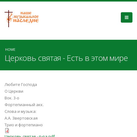
HOME
Церковь святая - Есть в этом мире
Любите Господа
О Церкви
Вок. 3-о
Фортепианный акк.
Слова и музыка:
А.А. Звертовская
Трио и фортепиано
Церковь святая - п-ра.pdf