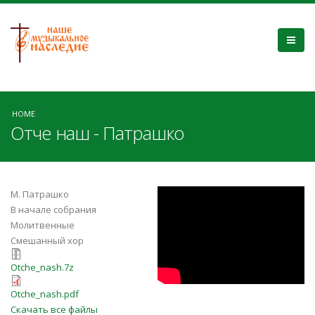
HOME
Отче наш - Патрашко
Отче наш
М. Патрашко
В начале собрания
Молитвенные
Смешанный хор
Otche_nash.7z
Otche_nash.7z
Otche_nash.pdf
Otche_nash.pdf
Скачать все файлы