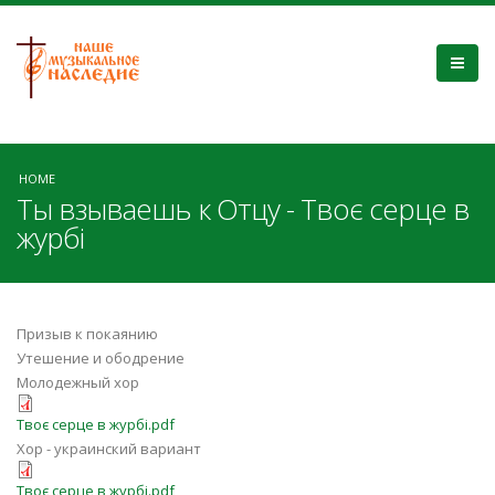
HOME
Ты взываешь к Отцу - Твоє серце в
журбі
Призыв к покаянию
Утешение и ободрение
Молодежный хор
Твоє серце в журбі.pdf
Хор - украинский вариант
Твоє серце в журбі.pdf