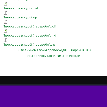
Твоє серце в журбі.mid
Твоє серце в журбі.zip
Твоє серце в журбі (переробл.).pdf
Твоє серце в журбі (переробл.).mid
Твоє серце в журбі (переробл.).zip
Ты величьем Своим превосходишь царей -Ю.Х.<
>Ты видишь, Боже, силы на исходе