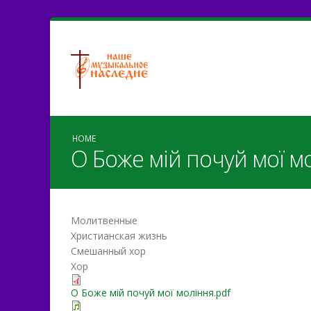
HOME
О Боже мій почуй мої м
Молитвенные
Христианская жизнь
Смешанный хор
Хор
О Боже мій почуй мої моління.pdf