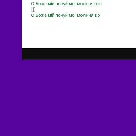
О Боже мій почуй мої моління.mid
О Боже мій почуй мої моління.zip