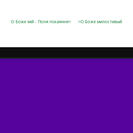
О Боже мій - Пісня покаяння<
>О Боже милостивый