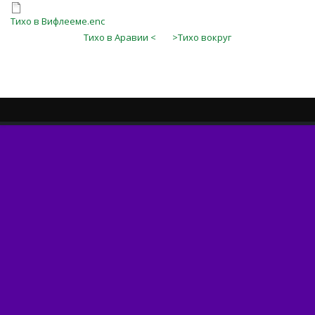
Тихо в Вифлееме.enc
Тихо в Аравии <
>Тихо вокруг