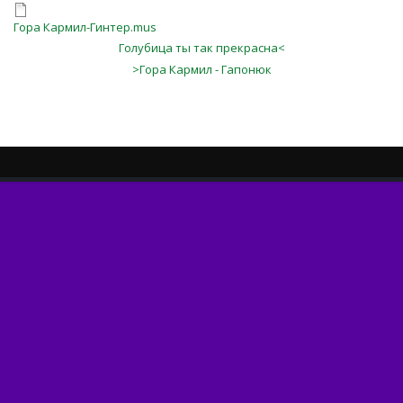
Гора Кармил-Гинтер.mus
Голубица ты так прекрасна<
>Гора Кармил - Гапонюк