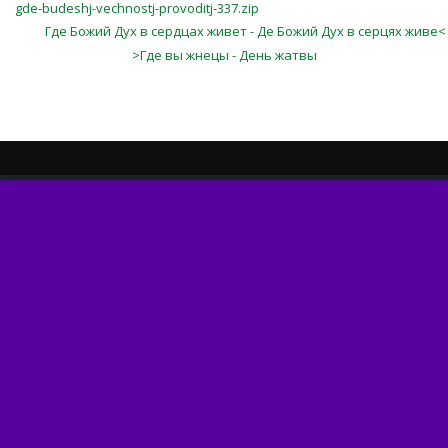
gde-budeshj-vechnostj-provoditj-337.zip
Где Божий Дух в сердцах живет - Де Божий Дух в серцях живе<
>Где вы жнецы - День жатвы