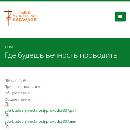
HOME
Где будешь вечность проводить
ПВ-337 (459)
Призыв к покаянию
Общее пение
Общее пение
gde-budeshj-vechnostj-provoditj-337.pdf
gde-budeshj-vechnostj-provoditj-337.mid