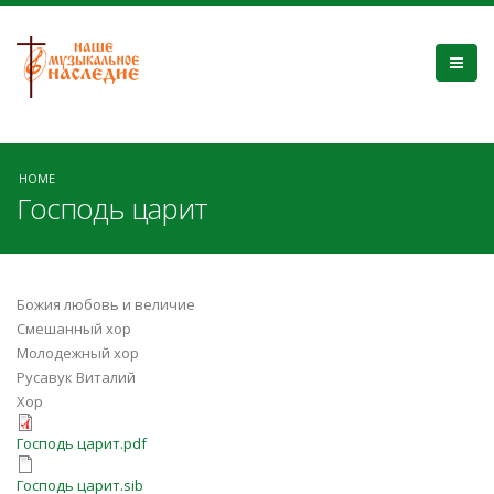
HOME
Господь царит
Божия любовь и величие
Смешанный хор
Молодежный хор
Русавук Виталий
Хор
Господь царит.pdf
Господь царит.sib