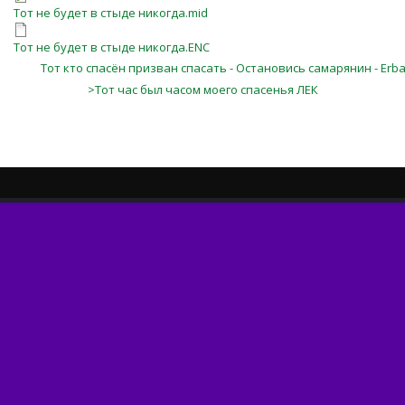
Тот не будет в стыде никогда.mid
Тот не будет в стыде никогда.ENC
Тот кто спасён призван спасать - Остановись самарянин - Erbar
>Тот час был часом моего спасенья ЛЕК