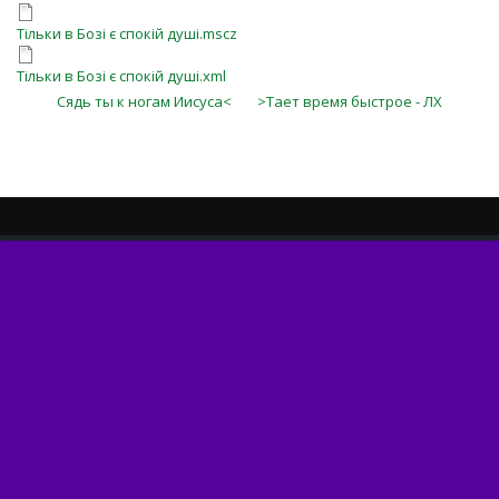
Тільки в Бозі є спокій душі.mscz
Тільки в Бозі є спокій душі.xml
Сядь ты к ногам Иисуса<
>Тает время быстрое - ЛХ