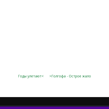
Годы улетают<
>Голгофа - Острое жало