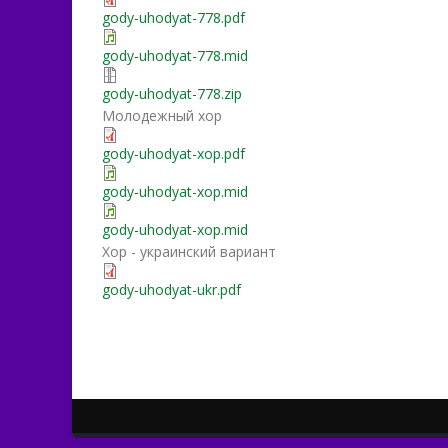
gody-uhodyat-778.pdf
gody-uhodyat-778.mid
gody-uhodyat-778.zip
Молодежный хор
gody-uhodyat-xop.pdf
gody-uhodyat-xop.mid
gody-uhodyat-xop.mid
Хор - украинский вариант
gody-uhodyat-ukr.pdf