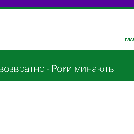
ГЛА
звозвратно - Роки минають