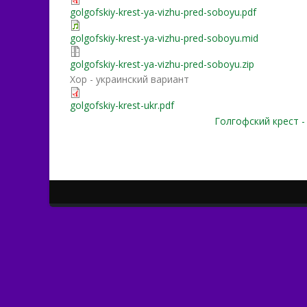
golgofskiy-krest-ya-vizhu-pred-soboyu.pdf
golgofskiy-krest-ya-vizhu-pred-soboyu.mid
golgofskiy-krest-ya-vizhu-pred-soboyu.zip
Хор - украинский вариант
golgofskiy-krest-ukr.pdf
Голгофский крест 