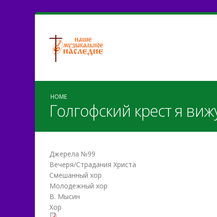
HOME
Голгофский крест я виж
Джерела №99
Вечеря/Страдания Христа
Смешанный хор
Молодежный хор
В. Мысин
Хор