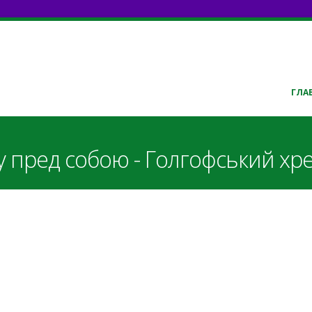
ГЛА
у пред собою - Голгофський хр