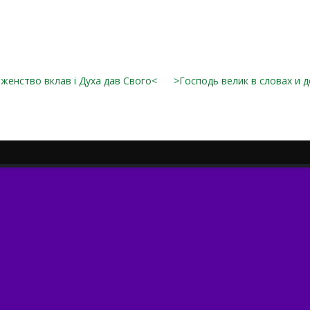
женство вклав і Духа дав Свого<
>Господь велик в словах и д