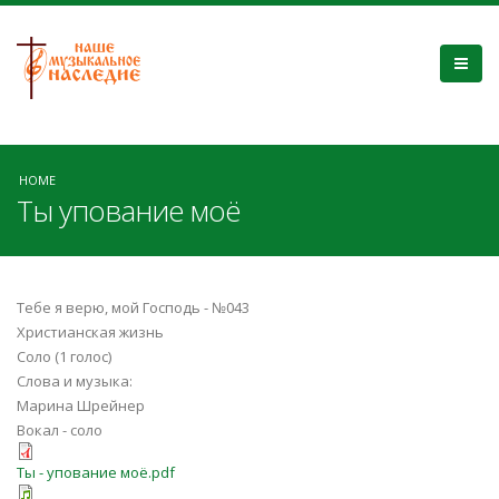
HOME
Ты упование моё
Тебе я верю, мой Господь - №043
Христианская жизнь
Соло (1 голос)
Слова и музыка:
Марина Шрейнер
Вокал - соло
Ты - упование моё.pdf