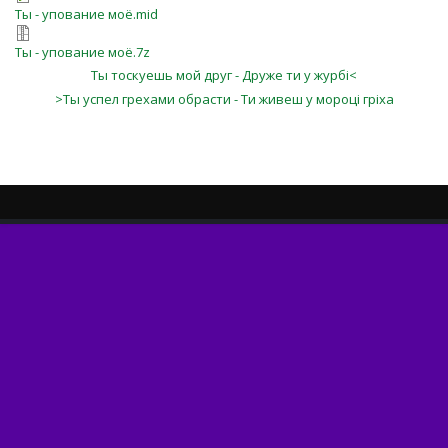
Ты - упование моё.mid
Ты - упование моё.7z
Ты тоскуешь мой друг - Друже ти у журбі<
>Ты успел грехами обрасти - Ти живеш у мороці гріха