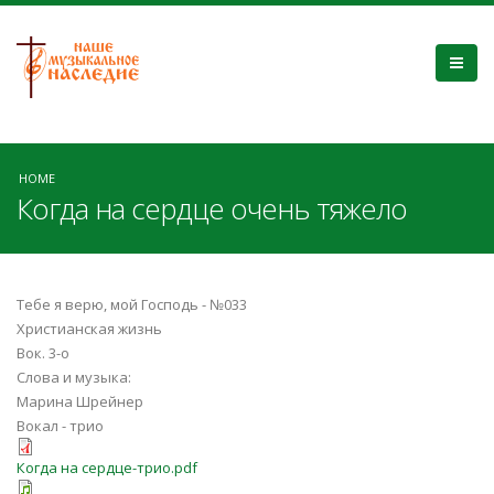
HOME
Когда на сердце очень тяжело
Тебе я верю, мой Господь - №033
Христианская жизнь
Вок. 3-о
Слова и музыка:
Марина Шрейнер
Вокал - трио
Когда на сердце-трио.pdf