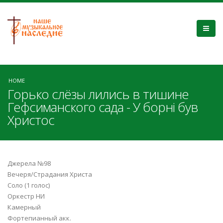
HOME
Горько слёзы лились в тишине
Гефсиманского сада - У борні був
Христос
Джерела №98
Вечеря/Страдания Христа
Соло (1 голос)
Оркестр НИ
Камерный
Фортепианный акк.