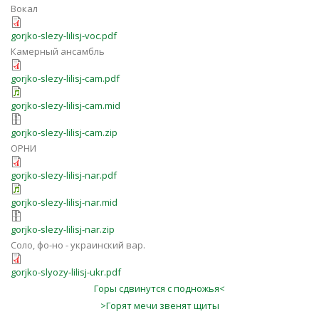
Вокал
gorjko-slezy-lilisj-voc.pdf
Камерный ансамбль
gorjko-slezy-lilisj-cam.pdf
gorjko-slezy-lilisj-cam.mid
gorjko-slezy-lilisj-cam.zip
ОРНИ
gorjko-slezy-lilisj-nar.pdf
gorjko-slezy-lilisj-nar.mid
gorjko-slezy-lilisj-nar.zip
Соло, фо-но - украинский вар.
gorjko-slyozy-lilisj-ukr.pdf
Горы сдвинутся с подножья<
>Горят мечи звенят щиты