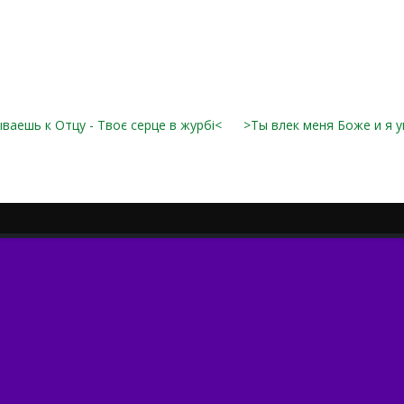
ваешь к Отцу - Твоє серце в журбі<
>Ты влек меня Боже и я 