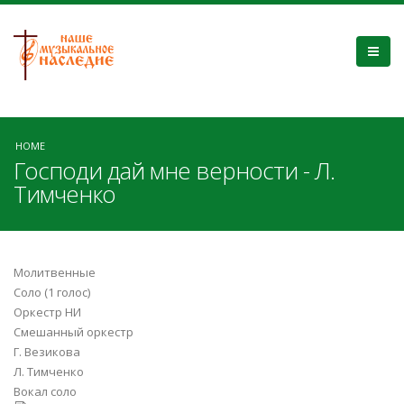
HOME
Господи дай мне верности - Л.
Тимченко
Молитвенные
Соло (1 голос)
Оркестр НИ
Смешанный оркестр
Г. Везикова
Л. Тимченко
Вокал соло