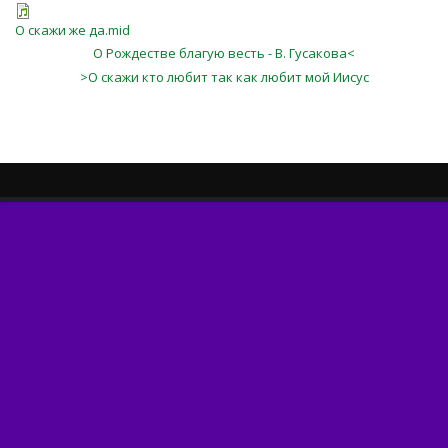
О скажи же да.mid
О Рождестве благую весть - В. Гусакова<
>О скажи кто любит так как любит мой Иисус