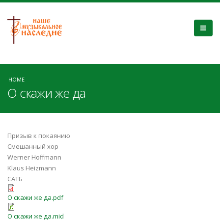
HOME
О скажи же да
Призыв к покаянию
Смешанный хор
Werner Hoffmann
Klaus Heizmann
САТБ
О скажи же да.pdf
О скажи же да.mid