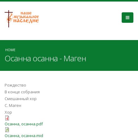
HOME
Осанна осанна - Маген
Рождество
В конце собрания
Смешанный хор
С. Маген
Хор
Осанна, осанна.pdf
Осанна, осанна.mid