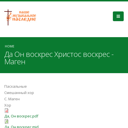
HOME
Да Он воскрес Христос воскрес -
Маген
Пасхальные
Смешанный хор
С. Маген
Хор
Да, Он воскрес.pdf
Да, Он воскрес.mid