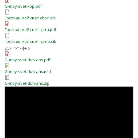
G-moy-svet-xop.pdf
Господь мой свет choir.sib
Господь мой свет -p-ra.pdf
Господь мой свет -p-no.sib
Дух. 4-т - фно
G-moy-svet-duh-ans.pdf
G-moy-svet-duh-ans.mid
G-moy-svet-duh-ans.zip