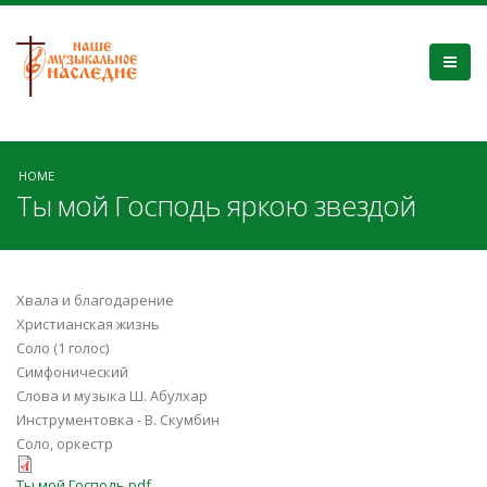
HOME
Ты мой Господь яркою звездой
Хвала и благодарение
Христианская жизнь
Соло (1 голос)
Симфонический
Слова и музыка Ш. Абулхар
Инструментовка - В. Скумбин
Соло, оркестр
Ты мой Господь.pdf