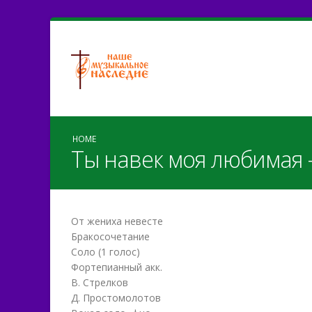
HOME
Ты навек моя любимая 
От жениха невесте
Бракосочетание
Соло (1 голос)
Фортепианный акк.
В. Стрелков
Д. Простомолотов