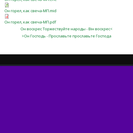
Он горел, как свеча-МП.mid
Он горел, как свеча-МП.pdf
Он воскрес Торжествуйте народы - Він воскрес<
>Он Господь - Прославьте прославьте Господа