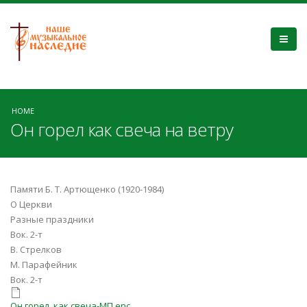
HOME
Он горел как свеча на ветру
Памяти Б. Т. Артющенко (1920-1984)
О Церкви
Разные праздники
Вок. 2-т
В. Стрелков
М. Парафейник
Вок. 2-т
Он горел, как свеча-МП.enc