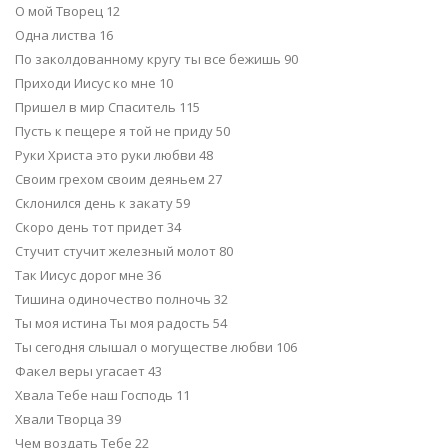
О мой Творец 12
Одна листва 16
По заколдованному кругу ты все бежишь 90
Приходи Иисус ко мне 10
Пришел в мир Спаситель 115
Пусть к пещере я той не приду 50
Руки Христа это руки любви 48
Своим грехом своим деяньем 27
Склонился день к закату 59
Скоро день тот придет 34
Стучит стучит железный молот 80
Так Иисус дорог мне 36
Тишина одиночество полночь 32
Ты моя истина Ты моя радость 54
Ты сегодня слышал о могуществе любви 106
Факел веры угасает 43
Хвала Тебе наш Господь 11
Хвали Творца 39
Чем воздать Тебе 22