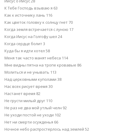
Иисус о Иисус 28
К Тебе Господь взываю я 63
Как к источнику лань 116
Как цветок головку к солнцу гнет 70
Когда земля встречается с луною 17
Когда Иисус на Голгофу шел 24
Когда сердце болит 3
Куда бы я идти хотел 58
Меня так часто манят небеса 114
Мне видны пятна на тропе кровавые 86
Молиться и не унывать 113
Над церковными куполами 38
Нас всех рисует время 30
Настанет время 82
Не грусти милый друг 110
Не раз не два мой утлый челн 92
Не уходи постой не уходи 102
Нет ни смерти осужденья 66
Ночное небо распростерлось над землей 52