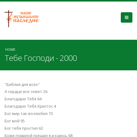
HOME
Тебе Господи - 2000
"Библия для всех"
А сердце все зовет 26
Благодарю Тебя 64
Благодарю Тебя Христос 4
Бог мир так возлюбил 73
Бог мой 95
Бог тебя простил 62
Боже помилуй грешил я и каюсь 68