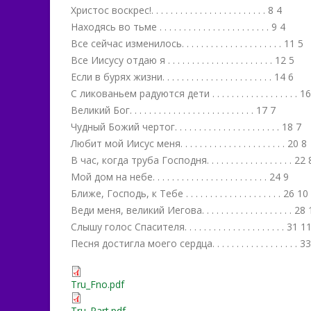
Христос воскрес!. . . . . . . . . . . . . . . . . . . . . . . . 8 4
Находясь во тьме . . . . . . . . . . . . . . . . . . . . . . . 9 4
Все сейчас изменилось. . . . . . . . . . . . . . . . . . . . . 11 5
Все Иисусу отдаю я . . . . . . . . . . . . . . . . . . . . . . 12 5
Если в бурях жизни. . . . . . . . . . . . . . . . . . . . . . . 14 6
С ликованьем радуются дети . . . . . . . . . . . . . . . . . . 1
Великий Бог. . . . . . . . . . . . . . . . . . . . . . . . . . 17 7
Чудный Божий чертог. . . . . . . . . . . . . . . . . . . . . . 18 7
Любит мой Иисус меня. . . . . . . . . . . . . . . . . . . . . . 20 8
В час, когда труба Господня. . . . . . . . . . . . . . . . . . 22 
Мой дом на небе. . . . . . . . . . . . . . . . . . . . . . . . 24 9
Ближе, Господь, к Тебе . . . . . . . . . . . . . . . . . . . . 26 10
Веди меня, великий Иегова. . . . . . . . . . . . . . . . . . . 28
Слышу голос Спасителя. . . . . . . . . . . . . . . . . . . . . 31 1
Песня достигла моего сердца. . . . . . . . . . . . . . . . . . 3
Tru_Fno.pdf
Tru_Part.pdf